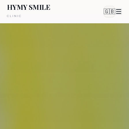
HYMY SMILE
🇬🇧
CLINIC